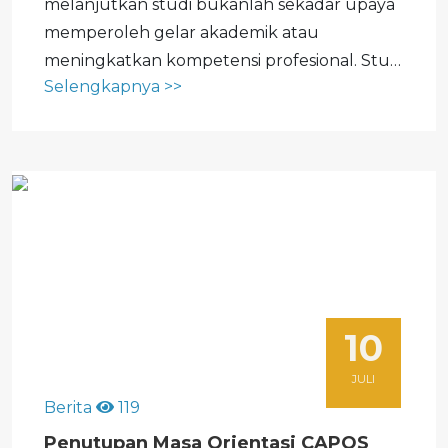
melanjutkan studi bukanlah sekadar upaya
memperoleh gelar akademik atau
meningkatkan kompetensi profesional. Studi
Selengkapnya >>
lanjut merupakan tugas perutusan yang
dipercayakan oleh kongregasi sebagai
bagian dari proses pembentukan diri demi
pelayanan yang semakin...
10
JULI
Berita
119
Penutupan Masa Orientasi CAPOS