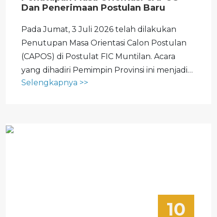
Dan Penerimaan Postulan Baru
Pada Jumat, 3 Juli 2026 telah dilakukan
Penutupan Masa Orientasi Calon Postulan
(CAPOS) di Postulat FIC Muntilan. Acara
yang dihadiri Pemimpin Provinsi ini menjadi
Selengkapnya >>
penutup masa orientasi yang telah dijalani
para peserta sejak 1 Juni 2026. Selama
kurang lebih satu bulan, para calon
mengikuti...
10