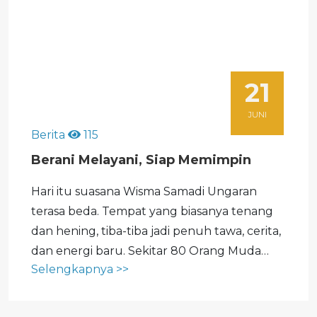
21
JUNI
Berita
115
Berani Melayani, Siap Memimpin
Hari itu suasana Wisma Samadi Ungaran
terasa beda. Tempat yang biasanya tenang
dan hening, tiba-tiba jadi penuh tawa, cerita,
dan energi baru. Sekitar 80 Orang Muda
Selengkapnya >>
Katolik dari berbagai tempat datang, bukan
cuma untuk kumpul tapi untuk
bertumbuh bareng. Kegiatan ini lahir dari