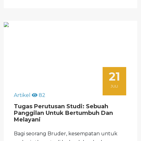
bahwa martabat luhur manusia sebagai
ciptaan Tuhan tidak akan pernah bisa
digantikan sepenuhnya...
21
JULI
Artikel
82
Tugas Perutusan Studi: Sebuah
Panggilan Untuk Bertumbuh Dan
Melayani
Bagi seorang Bruder, kesempatan untuk