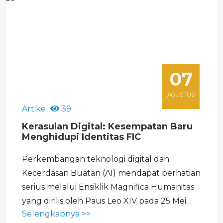
07
AGUSTUS
Artikel
39
Kerasulan Digital: Kesempatan Baru
Menghidupi Identitas FIC
Perkembangan teknologi digital dan
Kecerdasan Buatan (AI) mendapat perhatian
serius melalui Ensiklik Magnifica Humanitas
yang dirilis oleh Paus Leo XIV pada 25 Mei
Selengkapnya >>
2026. Dokumen pastoral ini menegaskan