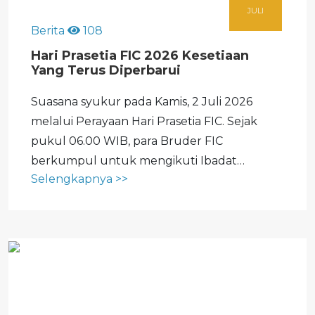
JULI
Berita
108
Hari Prasetia FIC 2026 Kesetiaan
Yang Terus Diperbarui
Suasana syukur pada Kamis, 2 Juli 2026
melalui Perayaan Hari Prasetia FIC. Sejak
pukul 06.00 WIB, para Bruder FIC
berkumpul untuk mengikuti Ibadat
Selengkapnya >>
Pembaruan Prasetia yang dipimpin oleh Br.
Agustinus Giwal Santoso, selaku Provinsial.
Dalam ibadat tersebut sembilan Bruder
membarui komitmen hidup...