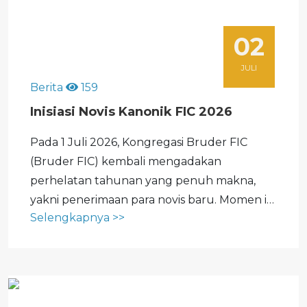
02
JULI
Berita
159
Inisiasi Novis Kanonik FIC 2026
Pada 1 Juli 2026, Kongregasi Bruder FIC
(Bruder FIC) kembali mengadakan
perhelatan tahunan yang penuh makna,
yakni penerimaan para novis baru. Momen ini
Selengkapnya >>
menjadi tanda nyata bahwa benih panggilan
hidup membiara tetap tumbuh dan
berbuah di tengah perubahan zaman.
Panggilan religius bukanlah sesuatu...