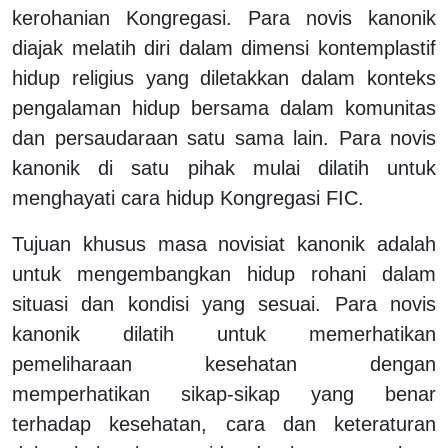
kerohanian Kongregasi.
Para n
ovis
kanonik
diajak melatih diri dalam dimensi kontemplastif
hidup religius yang diletakkan dalam konteks
pengalaman hidup bersama dalam komunitas
dan persaudaraan satu sama lain.
Para n
ovis
kanonik
di satu pihak mulai dilatih untuk
menghayati cara hidup
K
ongregasi
FIC.
Tujuan khusus
masa novisiat kanonik adalah
untuk m
engembang
k
an hidup
rohani dalam
situasi dan kondisi yang sesuai
. Para novis
kanonik dilatih untuk memerhatikan
p
emeliharaan kesehatan dengan
memperhatikan sikap-sikap yang benar
terhadap kesehatan, cara dan keteraturan